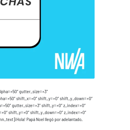
lpha=»50″ gutter_size=»3″
ha=»50″ shift_x=»0″ shift_y=»0″ shift_y_down=»0″
»50″ gutter_size=»3″ shift_y=»0″ z_index=»0″
=»0″ shift_y=»0″ shift_y_down=»0″ z_index=»0″
text]¡Hola! Papá Noel llegó por adelantado,