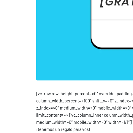
[vc_row row_height_percent=»0″ override_padding
column_width_percent=»100″ shift_y=»0″ z_index=»
z_index=»0″ medium_width=»0″ mobile_width=»0″ wi
limit_content=»»][vc_column_inner column_width_pe
medium_width=»0″ mobile_width=»0″ width=»1/1″][v
¡tenemos un regalo para vos!