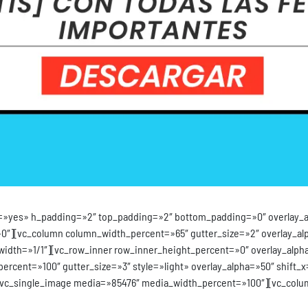
=»yes» h_padding=»2″ top_padding=»2″ bottom_padding=»0″ overlay_a
0″][vc_column column_width_percent=»65″ gutter_size=»2″ overlay_alp
dth=»1/1″][vc_row_inner row_inner_height_percent=»0″ overlay_alpha=
rcent=»100″ gutter_size=»3″ style=»light» overlay_alpha=»50″ shift_x
c_single_image media=»85476″ media_width_percent=»100″][vc_column_