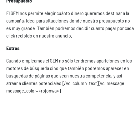
Presupuesto
El SEM nos permite elegir cuánto dinero queremos destinar a la
campaña, ideal para situaciones donde nuestro presupuesto no
es muy grande. También podremos decidir cuánto pagar por cada
click recibido en nuestro anuncio.
Extras
Cuando empleamos el SEM no sólo tendremos apariciones en los
motores de búsqueda sino que también podremos aparecer en
búsquedas de páginas que sean nuestra competencia, y así
atraer a clientes potenciales.
[/vc_column_text][vc_message
message_color=»rojonwa»]
El SEM nos ayuda a lograr una mayor visibilización
en motores de búsqueda, además de permitir el
acceso a un público objetivo de manera más precisa
y rápida.