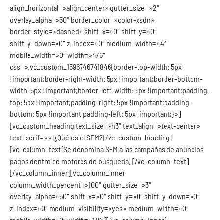
align_horizontal=»align_center» gutter_size=»2″
overlay_alpha=»50″ border_color=»color-xsdn»
border_style=»dashed» shift_x=»0″ shift_y=»0″
shift_y_down=»0″ z_index=»0″ medium_width=»4″
mobile_width=»0″ width=»4/6″
css=».vc_custom_1596746741846{border-top-width: 5px
!important;border-right-width: 5px !important;border-bottom-
width: 5px !important;border-left-width: 5px !important;padding-
top: 5px !important;padding-right: 5px !important;padding-
bottom: 5px !important;padding-left: 5px !important;}»]
[vc_custom_heading text_size=»h3″ text_align=»text-center»
text_serif=»»]¿Qué es el SEM?[/vc_custom_heading]
[vc_column_text]
Se denomina SEM a las campañas de anuncios
pagos dentro de motores de búsqueda.
[/vc_column_text]
[/vc_column_inner][vc_column_inner
column_width_percent=»100″ gutter_size=»3″
overlay_alpha=»50″ shift_x=»0″ shift_y=»0″ shift_y_down=»0″
z_index=»0″ medium_visibility=»yes» medium_width=»0″
mobile_width=»0″ width=»1/6″][/vc_column_inner]