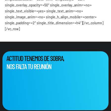
single_overlay_opacity=»50″ single_overlay_anim=»no»
single_text_visible=»yes» single_text_anim=»no»
single_image_anim=»no» single_h_align_mobile=»center»
single_padding=»2″ single_title_dimension=»h4″][/vc_column]
[/vc_row]
ACTITUD TENEMOS DE SOBRA,
NOS FALTA TU REUNIÓN