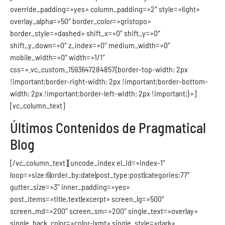
override_padding=»yes» column_padding=»2″ style=»light»
overlay_alpha=»50″ border_color=»gristopo»
border_style=»dashed» shift_x=»0″ shift_y=»0″
shift_y_down=»0″ z_index=»0″ medium_width=»0″
mobile_width=»0″ width=»1/1″
css=».vc_custom_1593647284857{border-top-width: 2px
!important;border-right-width: 2px !important;border-bottom-
width: 2px !important;border-left-width: 2px !important;}»]
[vc_column_text]
Últimos Contenidos de Pragmatical
Blog
[/vc_column_text][uncode_index el_id=»index-1″
loop=»size:6|order_by:date|post_type:post|categories:77″
gutter_size=»3″ inner_padding=»yes»
post_items=»title,text|excerpt» screen_lg=»500″
screen_md=»200″ screen_sm=»200″ single_text=»overlay»
single_back_color=»color-lxmt» single_style=»dark»