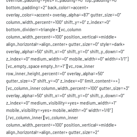
bottom_padding=»2″ back_color=»accent»
overlay_color=»accent» overlay_alpha=»87″ gutter_size=»0″
column_width_percent=»100″ shift_y=»0″ z_index=»0″
bottom_divider=»triangle»][vc_column
column_width_percent=»100″ position_vertical=»middle»
align_horizontal=»align_center» gutter_size=»0″ style=»dark»
overlay_alpha=»50″ shift_x=»0″ shift_y=»0″ shift_y_down=»0″
z_index=»0″ medium_width=»0″ mobile_width=»0″ width=»1/1″]
[vc_empty_space empty_h=»1″][vc_row_inner
row_inner_height_percent=»0″ overlay_alpha=»50″
gutter_size=»3″ shift_y=»0″ z_index=»0″ limit_content=»»]
[vc_column_inner column_width_percent=»100″ gutter_size=»3″
overlay_alpha=»50″ shift_x=»0″ shift_y=»0″ shift_y_down=»0″
z_index=»0″ medium_visibility=»yes» medium_width=»1″
mobile_visibility=»yes» mobile_width=»0″ width=»1/6″]
[/vc_column_inner][vc_column_inner
column_width_percent=»100″ position_vertical=»middle»
align_horizontal=»align_center» gutter_size=»2″