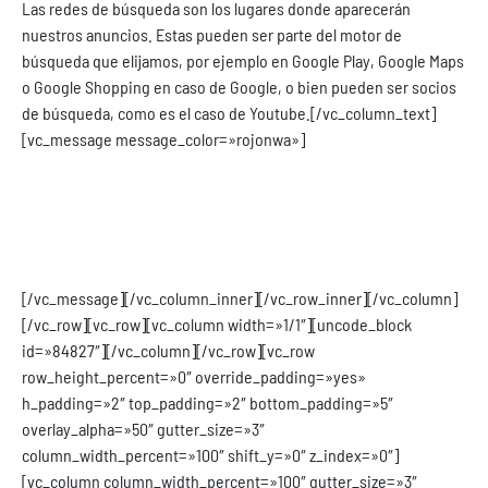
Las redes de búsqueda son los lugares donde aparecerán
nuestros anuncios. Estas pueden ser parte del motor de
búsqueda que elijamos, por ejemplo en Google Play, Google Maps
o Google Shopping en caso de Google, o bien pueden ser socios
de búsqueda, como es el caso de Youtube.
[/vc_column_text]
[vc_message message_color=»rojonwa»]
Hoy en día podemos acceder a cualquier
información, lugar o producto que queremos con
tan solo nuestro teléfono o computadora.
[/vc_message][/vc_column_inner][/vc_row_inner][/vc_column]
[/vc_row][vc_row][vc_column width=»1/1″][uncode_block
id=»84827″][/vc_column][/vc_row][vc_row
row_height_percent=»0″ override_padding=»yes»
h_padding=»2″ top_padding=»2″ bottom_padding=»5″
overlay_alpha=»50″ gutter_size=»3″
column_width_percent=»100″ shift_y=»0″ z_index=»0″]
[vc_column column_width_percent=»100″ gutter_size=»3″