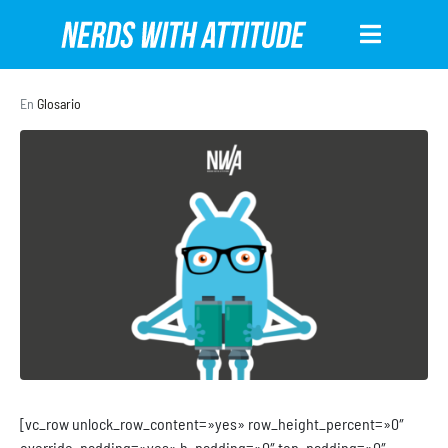
En
Glosario
[vc_row unlock_row_content=»yes» row_height_percent=»0″
override_padding=»yes» h_padding=»0″ top_padding=»0″