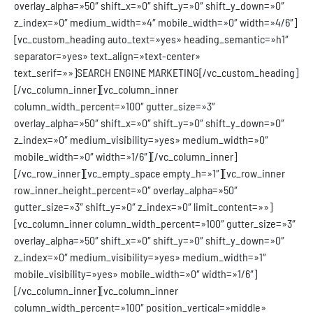
overlay_alpha=»50″ shift_x=»0″ shift_y=»0″ shift_y_down=»0″
z_index=»0″ medium_width=»4″ mobile_width=»0″ width=»4/6″]
[vc_custom_heading auto_text=»yes» heading_semantic=»h1″
separator=»yes» text_align=»text-center»
text_serif=»»]SEARCH ENGINE MARKETING[/vc_custom_heading]
[/vc_column_inner][vc_column_inner
column_width_percent=»100″ gutter_size=»3″
overlay_alpha=»50″ shift_x=»0″ shift_y=»0″ shift_y_down=»0″
z_index=»0″ medium_visibility=»yes» medium_width=»0″
mobile_width=»0″ width=»1/6″][/vc_column_inner]
[/vc_row_inner][vc_empty_space empty_h=»1″][vc_row_inner
row_inner_height_percent=»0″ overlay_alpha=»50″
gutter_size=»3″ shift_y=»0″ z_index=»0″ limit_content=»»]
[vc_column_inner column_width_percent=»100″ gutter_size=»3″
overlay_alpha=»50″ shift_x=»0″ shift_y=»0″ shift_y_down=»0″
z_index=»0″ medium_visibility=»yes» medium_width=»1″
mobile_visibility=»yes» mobile_width=»0″ width=»1/6″]
[/vc_column_inner][vc_column_inner
column_width_percent=»100″ position_vertical=»middle»