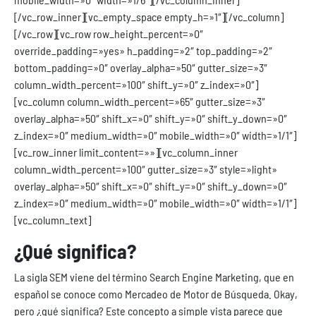
[/vc_row_inner][vc_empty_space empty_h=»1″][/vc_column]
[/vc_row][vc_row row_height_percent=»0″
override_padding=»yes» h_padding=»2″ top_padding=»2″
bottom_padding=»0″ overlay_alpha=»50″ gutter_size=»3″
column_width_percent=»100″ shift_y=»0″ z_index=»0″]
[vc_column column_width_percent=»65″ gutter_size=»3″
overlay_alpha=»50″ shift_x=»0″ shift_y=»0″ shift_y_down=»0″
z_index=»0″ medium_width=»0″ mobile_width=»0″ width=»1/1″]
[vc_row_inner limit_content=»»][vc_column_inner
column_width_percent=»100″ gutter_size=»3″ style=»light»
overlay_alpha=»50″ shift_x=»0″ shift_y=»0″ shift_y_down=»0″
z_index=»0″ medium_width=»0″ mobile_width=»0″ width=»1/1″]
[vc_column_text]
¿Qué significa?
La sigla SEM viene del término Search Engine Marketing, que en
español se conoce como Mercadeo de Motor de Búsqueda. Okay,
pero ¿qué significa? Este concepto a simple vista parece que