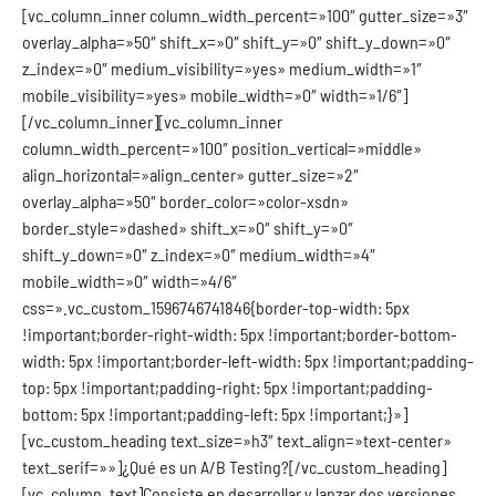
[vc_column_inner column_width_percent=»100″ gutter_size=»3″
overlay_alpha=»50″ shift_x=»0″ shift_y=»0″ shift_y_down=»0″
z_index=»0″ medium_visibility=»yes» medium_width=»1″
mobile_visibility=»yes» mobile_width=»0″ width=»1/6″]
[/vc_column_inner][vc_column_inner
column_width_percent=»100″ position_vertical=»middle»
align_horizontal=»align_center» gutter_size=»2″
overlay_alpha=»50″ border_color=»color-xsdn»
border_style=»dashed» shift_x=»0″ shift_y=»0″
shift_y_down=»0″ z_index=»0″ medium_width=»4″
mobile_width=»0″ width=»4/6″
css=».vc_custom_1596746741846{border-top-width: 5px
!important;border-right-width: 5px !important;border-bottom-
width: 5px !important;border-left-width: 5px !important;padding-
top: 5px !important;padding-right: 5px !important;padding-
bottom: 5px !important;padding-left: 5px !important;}»]
[vc_custom_heading text_size=»h3″ text_align=»text-center»
text_serif=»»]¿Qué es un A/B Testing?[/vc_custom_heading]
[vc_column_text]
Consiste en desarrollar y lanzar dos versiones