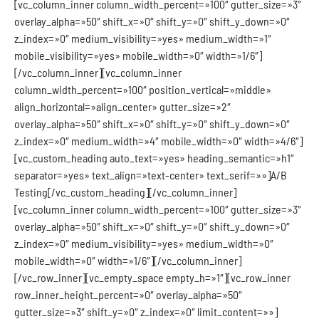
[vc_column_inner column_width_percent=»100″ gutter_size=»3″
overlay_alpha=»50″ shift_x=»0″ shift_y=»0″ shift_y_down=»0″
z_index=»0″ medium_visibility=»yes» medium_width=»1″
mobile_visibility=»yes» mobile_width=»0″ width=»1/6″]
[/vc_column_inner][vc_column_inner
column_width_percent=»100″ position_vertical=»middle»
align_horizontal=»align_center» gutter_size=»2″
overlay_alpha=»50″ shift_x=»0″ shift_y=»0″ shift_y_down=»0″
z_index=»0″ medium_width=»4″ mobile_width=»0″ width=»4/6″]
[vc_custom_heading auto_text=»yes» heading_semantic=»h1″
separator=»yes» text_align=»text-center» text_serif=»»]A/B
Testing[/vc_custom_heading][/vc_column_inner]
[vc_column_inner column_width_percent=»100″ gutter_size=»3″
overlay_alpha=»50″ shift_x=»0″ shift_y=»0″ shift_y_down=»0″
z_index=»0″ medium_visibility=»yes» medium_width=»0″
mobile_width=»0″ width=»1/6″][/vc_column_inner]
[/vc_row_inner][vc_empty_space empty_h=»1″][vc_row_inner
row_inner_height_percent=»0″ overlay_alpha=»50″
gutter_size=»3″ shift_y=»0″ z_index=»0″ limit_content=»»]