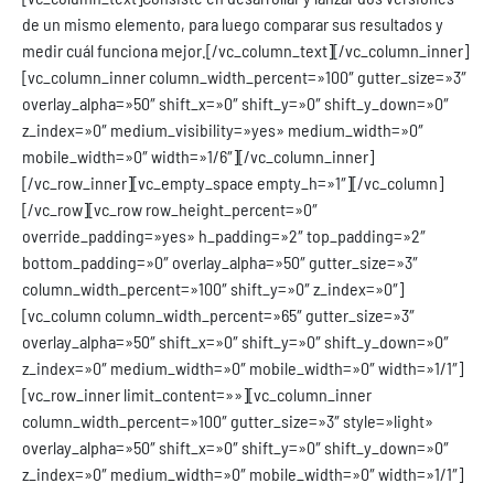
de un mismo elemento, para luego comparar sus resultados y
medir cuál funciona mejor.
[/vc_column_text][/vc_column_inner]
[vc_column_inner column_width_percent=»100″ gutter_size=»3″
overlay_alpha=»50″ shift_x=»0″ shift_y=»0″ shift_y_down=»0″
z_index=»0″ medium_visibility=»yes» medium_width=»0″
mobile_width=»0″ width=»1/6″][/vc_column_inner]
[/vc_row_inner][vc_empty_space empty_h=»1″][/vc_column]
[/vc_row][vc_row row_height_percent=»0″
override_padding=»yes» h_padding=»2″ top_padding=»2″
bottom_padding=»0″ overlay_alpha=»50″ gutter_size=»3″
column_width_percent=»100″ shift_y=»0″ z_index=»0″]
[vc_column column_width_percent=»65″ gutter_size=»3″
overlay_alpha=»50″ shift_x=»0″ shift_y=»0″ shift_y_down=»0″
z_index=»0″ medium_width=»0″ mobile_width=»0″ width=»1/1″]
[vc_row_inner limit_content=»»][vc_column_inner
column_width_percent=»100″ gutter_size=»3″ style=»light»
overlay_alpha=»50″ shift_x=»0″ shift_y=»0″ shift_y_down=»0″
z_index=»0″ medium_width=»0″ mobile_width=»0″ width=»1/1″]