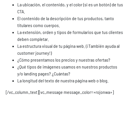
La ubicación, el contenido, y el color (si es un botón) de tus
CTA.
El contenido de la descripción de tus productos, tanto
titulares como cuerpos.
La extensión, orden y tipos de formularios que tus clientes
deben completar.
La estructura visual de tu página web. (¡También ayuda al
customer journey!)
¿Cómo presentamos los precios y nuestras ofertas?
¿Qué tipos de imágenes usamos en nuestros productos
y/o landing pages? ¿Cuántas?
La longitud del texto de nuestra página web o blog.
[/vc_column_text][vc_message message_color=»rojonwa»]
Esta prueba nos sirve para optimizar diferentes
aspectos de nuestro negocio o empresa, ya que se
puede aplicar tanto a una estrategia de email