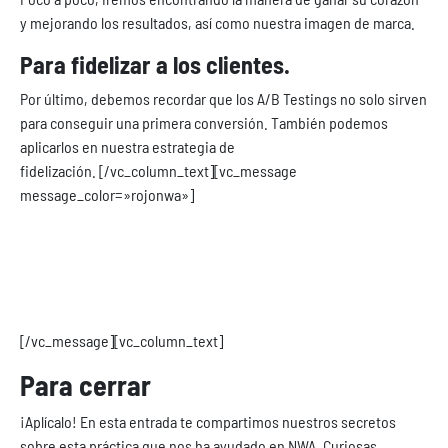
y mejorando los resultados, así como nuestra imagen de marca.
Para fidelizar a los clientes.
Por último, debemos recordar que los A/B Testings no solo sirven
para conseguir una primera conversión. También podemos
aplicarlos en nuestra estrategia de
fidelización.
[/vc_column_text][vc_message
message_color=»rojonwa»]
Gracias a los A/B Testing podemos obtener
información sobre qué cosas realmente funcionan a
la hora de incrementar nuestra conversión.
[/vc_message][vc_column_text]
Para cerrar
¡Aplícalo! En esta entrada te compartimos nuestros secretos
sobre esta práctica que nos ha ayudado en NWA. Curiosas