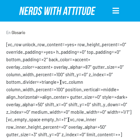
En
Glosario
[vc_row unlock_row_content=»yes» row_height_percent=»0″
override_padding=»yes» h_padding=»0″ top_padding=»0″
bottom_padding=»2″ back_color=»accent»
overlay_color=»accent» overlay_alpha=»87″ gutter_size=»0″
column_width_percent=»100″ shift_y=»0″ z_index=»0″
bottom_divider=»triangle»][vc_column
column_width_percent=»100″ position_vertical=»middle»
align_horizontal=»align_center» gutter_size=»0″ style=»dark»
overlay_alpha=»50″ shift_x=»0″ shift_y=»0″ shift_y_down=»0″
z_index=»0″ medium_width=»0″ mobile_width=»0″ width=»1/1″]
[vc_empty_space empty_h=»1″][vc_row_inner
row_inner_height_percent=»0″ overlay_alpha=»50″
gutter_size=»3″ shift_y=»0″ z_index=»0″ limit_content=»»]