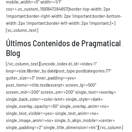
mobile_width=»0″ width=»1/1″
css=».vc_custom_1593647284857{border-top-width: 2px
!important;border-right-width: 2px !important;border-bottom-
width: 2px !important;border-left-width: 2px !important;}»]
[vc_column_text]
Últimos Contenidos de Pragmatical
Blog
[/vc_column_text][uncode_index el_id=»index-1″
loop=»size:6|order_by:date|post_type:post|categories:77″
gutter_size=»3″ inner_padding=»yes»
post_items=»title,text|excerpt» screen_lg=»500″
screen_md=»200″ screen_sm=»200″ single_text=»overlay»
single_back_color=»color-lxmt» single_style=»dark»
single_overlay_opacity=»50″ single_overlay_anim=»no»
single_text_visible=»yes» single_text_anim=»no»
single_image_anim=»no» single_h_align_mobile=»center»
single_padding=»2″ single_title_dimension=»h4″][/vc_column]