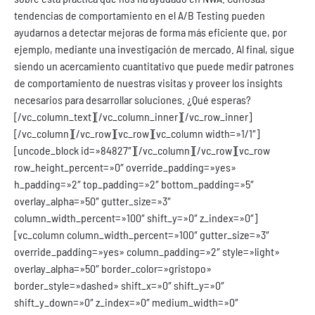
tendencias de comportamiento en el A/B Testing pueden
ayudarnos a detectar mejoras de forma más eficiente que, por
ejemplo, mediante una investigación de mercado. Al final, sigue
siendo un acercamiento cuantitativo que puede medir patrones
de comportamiento de nuestras visitas y proveer los insights
necesarios para desarrollar soluciones. ¿Qué esperas?
[/vc_column_text][/vc_column_inner][/vc_row_inner]
[/vc_column][/vc_row][vc_row][vc_column width=»1/1″]
[uncode_block id=»84827″][/vc_column][/vc_row][vc_row
row_height_percent=»0″ override_padding=»yes»
h_padding=»2″ top_padding=»2″ bottom_padding=»5″
overlay_alpha=»50″ gutter_size=»3″
column_width_percent=»100″ shift_y=»0″ z_index=»0″]
[vc_column column_width_percent=»100″ gutter_size=»3″
override_padding=»yes» column_padding=»2″ style=»light»
overlay_alpha=»50″ border_color=»gristopo»
border_style=»dashed» shift_x=»0″ shift_y=»0″
shift_y_down=»0″ z_index=»0″ medium_width=»0″