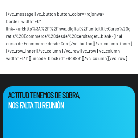
web.
[/vc_message][vc_button button_color=»rojonwa»
border_width=»0″
link=»url:http%3A%2F%2Fnwa.digital%2Funite|title:Curso%20g
ratis%20Ecommerce%20desde%20cero|target:_blank»]Ir al
curso de Ecommerce desde Cero[/vc_button][/vc_column_inner]
[/vc_row_inner][/vc_column][/vc_row][vc_row][vc_column
width=»1/1″][uncode_block id=»84889″][/vc_column][/vc_row]
ACTITUD TENEMOS DE SOBRA,
NOS FALTA TU REUNIÓN