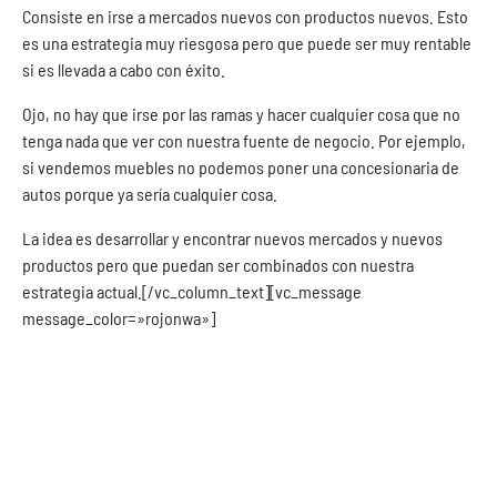
Consiste en irse a mercados nuevos con productos nuevos. Esto
es una estrategia muy riesgosa pero que puede ser muy rentable
si es llevada a cabo con éxito.
Ojo, no hay que irse por las ramas y hacer cualquier cosa que no
tenga nada que ver con nuestra fuente de negocio. Por ejemplo,
si vendemos muebles no podemos poner una concesionaria de
autos porque ya sería cualquier cosa.
La idea es desarrollar y encontrar nuevos mercados y nuevos
productos pero que puedan ser combinados con nuestra
estrategia actual.[/vc_column_text][vc_message
message_color=»rojonwa»]
Entonces, la pregunta que nos queda por responder
es: ¿Cómo expandir tu negocio? Y la vamos a
responder a través de todo lo que aprendimos y de
nuestros recursos descargables disponibles en la