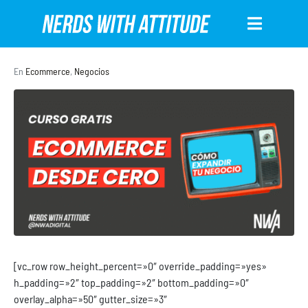
En
Ecommerce
,
Negocios
[vc_row row_height_percent=»0″ override_padding=»yes»
h_padding=»2″ top_padding=»2″ bottom_padding=»0″
overlay_alpha=»50″ gutter_size=»3″