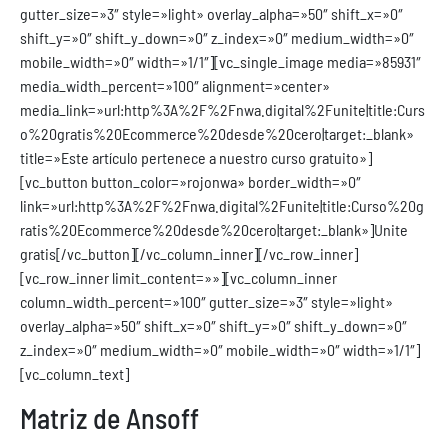
gutter_size=»3″ style=»light» overlay_alpha=»50″ shift_x=»0″
shift_y=»0″ shift_y_down=»0″ z_index=»0″ medium_width=»0″
mobile_width=»0″ width=»1/1″][vc_single_image media=»85931″
media_width_percent=»100″ alignment=»center»
media_link=»url:http%3A%2F%2Fnwa.digital%2Funite|title:Curs
o%20gratis%20Ecommerce%20desde%20cero|target:_blank»
title=»Este artículo pertenece a nuestro curso gratuito»]
[vc_button button_color=»rojonwa» border_width=»0″
link=»url:http%3A%2F%2Fnwa.digital%2Funite|title:Curso%20g
ratis%20Ecommerce%20desde%20cero|target:_blank»]Unite
gratis[/vc_button][/vc_column_inner][/vc_row_inner]
[vc_row_inner limit_content=»»][vc_column_inner
column_width_percent=»100″ gutter_size=»3″ style=»light»
overlay_alpha=»50″ shift_x=»0″ shift_y=»0″ shift_y_down=»0″
z_index=»0″ medium_width=»0″ mobile_width=»0″ width=»1/1″]
[vc_column_text]
Matriz de Ansoff