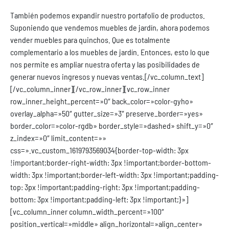
También podemos expandir nuestro portafolio de productos.
Suponiendo que vendemos muebles de jardín, ahora podemos
vender muebles para quinchos. Que es totalmente
complementario a los muebles de jardín. Entonces, esto lo que
nos permite es ampliar nuestra oferta y las posibilidades de
generar nuevos ingresos y nuevas ventas.[/vc_column_text]
[/vc_column_inner][/vc_row_inner][vc_row_inner
row_inner_height_percent=»0″ back_color=»color-gyho»
overlay_alpha=»50″ gutter_size=»3″ preserve_border=»yes»
border_color=»color-rgdb» border_style=»dashed» shift_y=»0″
z_index=»0″ limit_content=»»
css=».vc_custom_1619793569034{border-top-width: 3px
!important;border-right-width: 3px !important;border-bottom-
width: 3px !important;border-left-width: 3px !important;padding-
top: 3px !important;padding-right: 3px !important;padding-
bottom: 3px !important;padding-left: 3px !important;}»]
[vc_column_inner column_width_percent=»100″
position_vertical=»middle» align_horizontal=»align_center»