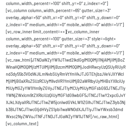
column_width_percent=»100″ shift_y=»0″ z_index=»0″]
[vc_column column_width_percent=»65″ gutter_size=»3″
overlay_alpha=»50″ shift_x=»0″ shift_y=»0″ shift_y_down=»0″
z_index=»0″ medium_width=»0″ mobile_width=»0″ width=»1/1″]
[vc_row_inner limit_content=»»][vc_column_inner
column_width_percent=»100″ gutter_size=»3″ style=»light»
overlay_alpha=»50″ shift_x=»0″ shift_y=»0″ shift_y_down=»0″
z_index=»0″ medium_width=»0″ mobile_width=»0″ width=»1/1″]
[vc_raw_html]JTNDaWZyYW1lJTIwd2lkdGglM0QlMjI1NjAlMjIlMjBoZ
WlnaHQlM0QlMjIzMTUlMjIlMjBzcmMlM0QlMjJodHRwcyUzQSUyRiUyR
nd3dy55b3V0dWJlLmNvbSUyRmVtYmVkJTJGTEhjbzJVeVJXYWcl
MjIlMjB0aXRsZSUzRCUyMllvdVR1YmUlMjB2aWRlbyUyMHBsYXllciUy
MiUyMGZyYW1lYm9yZGVyJTNEJTIyMCUyMiUyMGFsbG93JTNEJTIy
YWNjZWxlcm9tZXRlciUzQiUyMGF1dG9wbGF5JTNCJTIwY2xpcGJvY
XJkLXdyaXRlJTNCJTIwZW5jcnlwdGVkLW1lZGlhJTNCJTIwZ3lyb3Nj
b3BlJTNCJTIwcGljdHVyZS1pbi1waWN0dXJlJTIyJTIwYWxsb3dmd
Wxsc2NyZWVuJTNFJTNDJTJGaWZyYW1lJTNF[/vc_raw_html]
[vc_column_text]