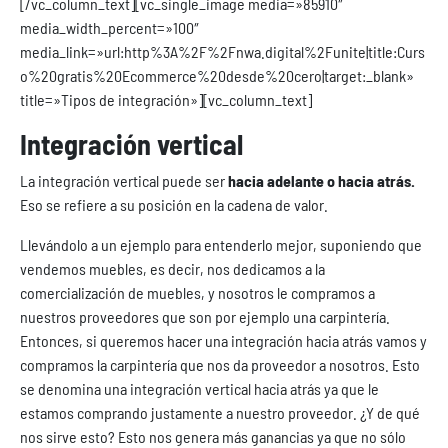
[/vc_column_text][vc_single_image media=»85910″
media_width_percent=»100″
media_link=»url:http%3A%2F%2Fnwa.digital%2Funite|title:Curs
o%20gratis%20Ecommerce%20desde%20cero|target:_blank»
title=»Tipos de integración»][vc_column_text]
Integración vertical
La integración vertical puede ser
hacia adelante o hacia atrás.
Eso se refiere a su posición en la cadena de valor.
Llevándolo a un ejemplo para entenderlo mejor, suponiendo que
vendemos muebles, es decir, nos dedicamos a la
comercialización de muebles, y nosotros le compramos a
nuestros proveedores que son por ejemplo una carpintería.
Entonces, si queremos hacer una integración hacia atrás vamos y
compramos la carpintería que nos da proveedor a nosotros. Esto
se denomina una integración vertical hacia atrás ya que le
estamos comprando justamente a nuestro proveedor. ¿Y de qué
nos sirve esto? Esto nos genera más ganancias ya que no sólo